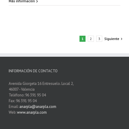
Más información
1
2
3
Siguiente
INFORMACIÓN DE CONTACTO
Avenida Giorgeta 16 Entresuelo. Local 2,
46007 - Valencia
Teléfono: 96 391 95 04
Fax: 96 391 95 04
Email:
anarpla@anarpla.com
Web:
www.anarpla.com