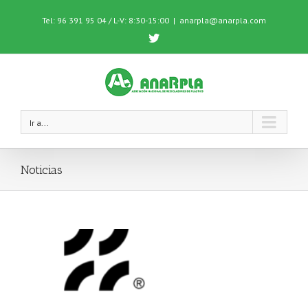
Tel: 96 391 95 04 / L-V: 8:30-15:00
|
anarpla@anarpla.com
Twitter
Ir a...
Noticias