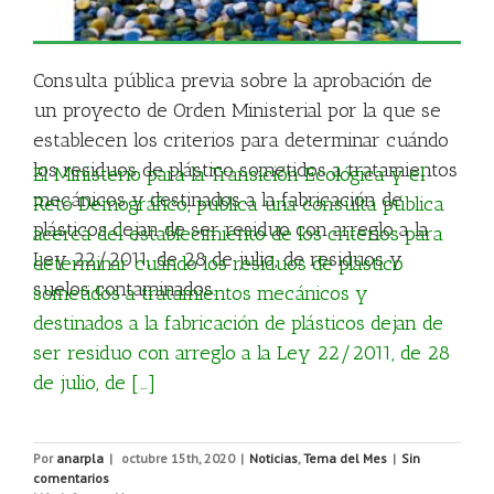
Consulta pública previa sobre la aprobación de
un proyecto de Orden Ministerial por la que se
establecen los criterios para determinar cuándo
los residuos de plástico sometidos a tratamientos
El Ministerio para la Transición Ecológica y el
mecánicos y destinados a la fabricación de
Reto Demográfico, publica una consulta pública
plásticos dejan de ser residuo con arreglo a la
acerca del establecimiento de los criterios para
Ley 22/2011, de 28 de julio, de residuos y
determinar cuándo los residuos de plástico
suelos contaminados.
sometidos a tratamientos mecánicos y
destinados a la fabricación de plásticos dejan de
ser residuo con arreglo a la Ley 22/2011, de 28
de julio, de […]
Por
anarpla
|
octubre 15th, 2020
|
Noticias
,
Tema del Mes
|
Sin
comentarios