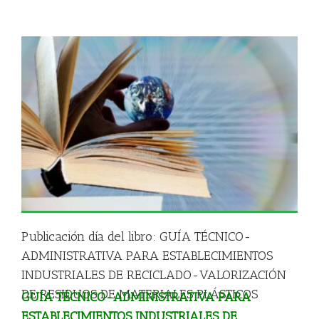
A
Publicación día del libro: GUÍA TÉCNICO-
ADMINISTRATIVA PARA ESTABLECIMIENTOS
INDUSTRIALES DE RECICLADO-VALORIZACIÓN
DE RESIDUOS DE MATERIALES PLÁSTICOS
GUÍA TÉCNICO-ADMINISTRATIVA PARA
ESTABLECIMIENTOS INDUSTRIALES DE