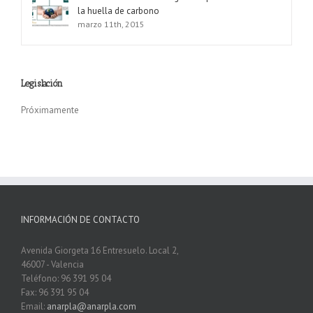
la huella de carbono
marzo 11th, 2015
Legislación
Próximamente
INFORMACIÓN DE CONTACTO
Avenida Giorgeta 16 Entresuelo. Local 2,
46007 - Valencia
Teléfono: 96 391 95 04
Fax: 96 391 95 04
Email:
anarpla@anarpla.com