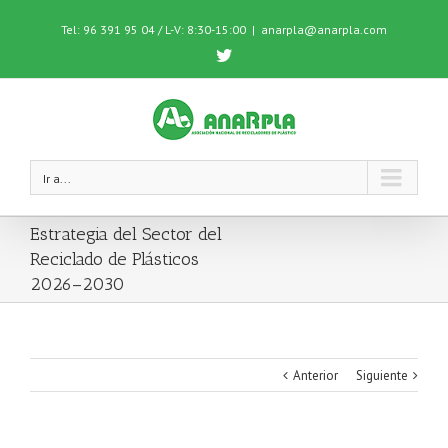
Tel: 96 391 95 04 / L-V: 8:30-15:00
|
anarpla@anarpla.com
Twitter
Ir a...
Estrategia del Sector del
Reciclado de Plásticos
2026–2030
Anterior
Siguiente