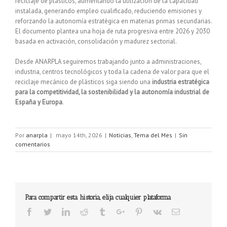
reciclaje de plásticos, aumentando la utilización de la capacidad
instalada, generando empleo cualificado, reduciendo emisiones y
reforzando la autonomía estratégica en materias primas secundarias.
El documento plantea una hoja de ruta progresiva entre 2026 y 2030
basada en activación, consolidación y madurez sectorial.
Desde ANARPLA seguiremos trabajando junto a administraciones,
industria, centros tecnológicos y toda la cadena de valor para que el
reciclaje mecánico de plásticos siga siendo una
industria estratégica
para la competitividad, la sostenibilidad y la autonomía industrial de
España y Europa
.
Por
anarpla
|
mayo 14th, 2026
|
Noticias
,
Tema del Mes
|
Sin
comentarios
Para compartir esta historia, elija cualquier plataforma
Facebook
Twitter
Linkedin
Reddit
Tumblr
Google+
Pinterest
Vk
Email