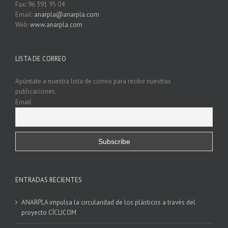
Fax: 96 391 95 04
Email:
anarpla@anarpla.com
Web:
www.anarpla.com
LISTA DE CORREO
Apúntate a nuestra lista de correo para recibir nuestras
publicaciones.
Email
ENTRADAS RECIENTES
ANARPLA impulsa la circularidad de los plásticos a través del
proyecto CÍCLICOM