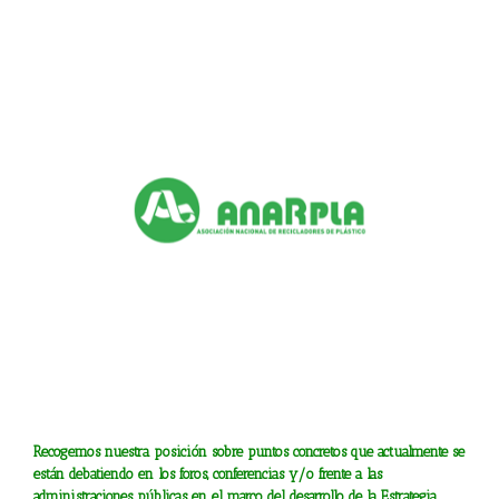
Ver
imagen
más
grande
Recogemos nuestra posición sobre puntos concretos que actualmente se
están debatiendo en los foros, conferencias y/o frente a las
administraciones públicas en el marco del desarrollo de la Estrategia