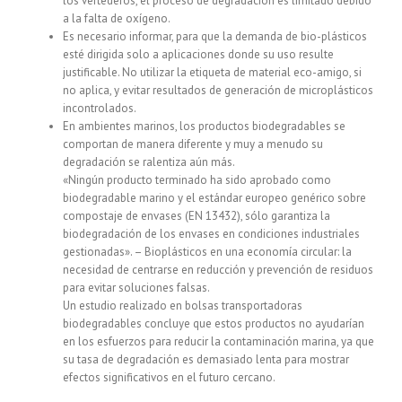
los vertederos, el proceso de degradación es limitado debido
a la falta de oxígeno.
Es necesario informar, para que la demanda de bio-plásticos
esté dirigida solo a aplicaciones donde su uso resulte
justificable. No utilizar la etiqueta de material eco-amigo, si
no aplica, y evitar resultados de generación de microplásticos
incontrolados.
En ambientes marinos, los productos biodegradables se
comportan de manera diferente y muy a menudo su
degradación se ralentiza aún más.
«Ningún producto terminado ha sido aprobado como
biodegradable marino y el estándar europeo genérico sobre
compostaje de envases (EN 13432), sólo garantiza la
biodegradación de los envases en condiciones industriales
gestionadas». – Bioplásticos en una economía circular: la
necesidad de centrarse en reducción y prevención de residuos
para evitar soluciones falsas.
Un estudio realizado en bolsas transportadoras
biodegradables concluye que estos productos no ayudarían
en los esfuerzos para reducir la contaminación marina, ya que
su tasa de degradación es demasiado lenta para mostrar
efectos significativos en el futuro cercano.