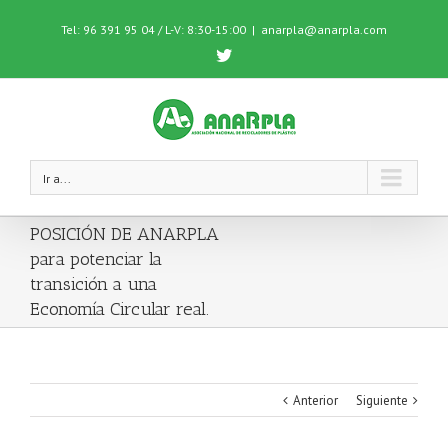
Tel: 96 391 95 04 / L-V: 8:30-15:00
|
anarpla@anarpla.com
Twitter
Ir a...
POSICIÓN DE ANARPLA
para potenciar la
transición a una
Economía Circular real.
Anterior
Siguiente