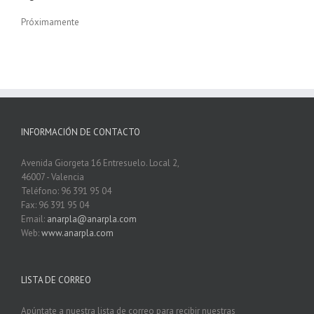
Próximamente
INFORMACIÓN DE CONTACTO
Avenida Giorgeta 16 Entresuelo. Local 2,
46007 - Valencia
Teléfono: 96 391 95 04
Fax: 96 391 95 04
Email:
anarpla@anarpla.com
Web:
www.anarpla.com
LISTA DE CORREO
Apúntate a nuestra lista de correo para recibir nuestras