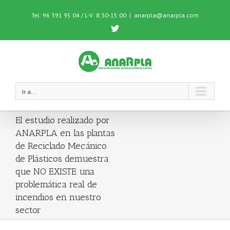
Tel: 96 391 95 04 / L-V: 8:30-15:00
|
anarpla@anarpla.com
Twitter
Ir a...
El estudio realizado por
ANARPLA en las plantas
de Reciclado Mecánico
de Plásticos demuestra
que NO EXISTE una
problemática real de
incendios en nuestro
sector