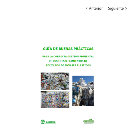
Anterior
Siguiente
Ver
imagen
más
grande