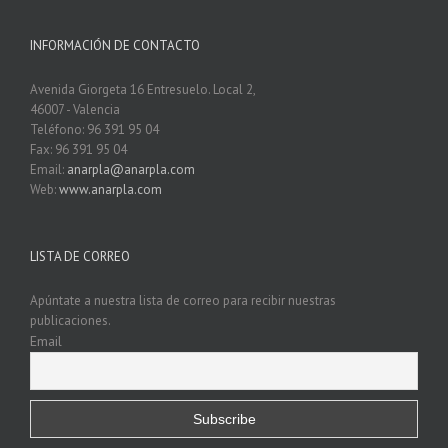
INFORMACIÓN DE CONTACTO
Avenida Giorgeta 16 Entresuelo. Local 2,
46007 - Valencia
Teléfono: 96 391 95 04
Fax: 96 391 95 04
Email:
anarpla@anarpla.com
Web:
www.anarpla.com
LISTA DE CORREO
Apúntate a nuestra lista de correo para recibir nuestras
publicaciones.
Email