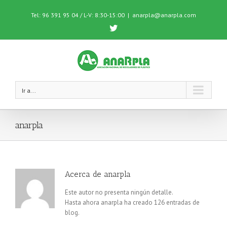
Tel: 96 391 95 04 / L-V: 8:30-15:00
|
anarpla@anarpla.com
Twitter
Ir a...
anarpla
Acerca de
anarpla
Este autor no presenta ningún detalle.
Hasta ahora anarpla ha creado 126 entradas de
blog.