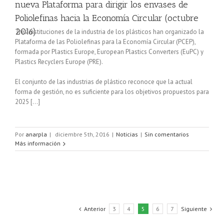
nueva Plataforma para dirigir los envases de
Poliolefinas hacia la Economía Circular (octubre
2016)
Tres instituciones de la industria de los plásticos han organizado la
Plataforma de las Poliolefinas para la Economía Circular (PCEP),
formada por Plastics Europe, European Plastics Converters (EuPC) y
Plastics Recyclers Europe (PRE).
El conjunto de las industrias de plástico reconoce que la actual
forma de gestión, no es suficiente para los objetivos propuestos para
2025 […]
Por
anarpla
|
diciembre 5th, 2016
|
Noticias
|
Sin comentarios
Más información
Anterior
3
4
5
6
7
Siguiente