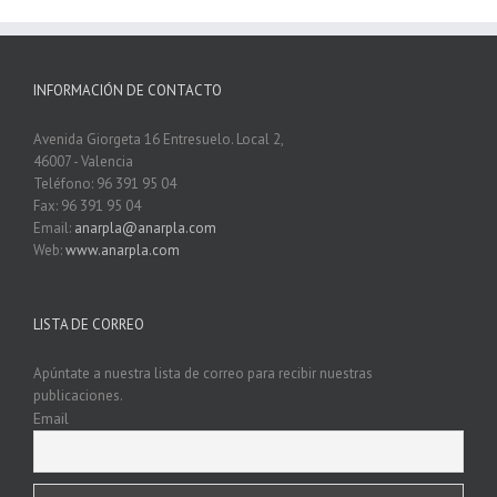
INFORMACIÓN DE CONTACTO
Avenida Giorgeta 16 Entresuelo. Local 2,
46007 - Valencia
Teléfono: 96 391 95 04
Fax: 96 391 95 04
Email:
anarpla@anarpla.com
Web:
www.anarpla.com
LISTA DE CORREO
Apúntate a nuestra lista de correo para recibir nuestras
publicaciones.
Email