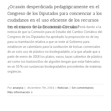
¿Ocasión desperdiciada pedagógicamente en el
Congreso de los Diputados para concienciar a los
ciudadanos en el uso eficiente de los recursos
en el marco de la Economía Circular?
Este recordatorio lo ha motivado la difusión que se está dando a la
noticia de que la Comisión para el Estudio del Cambio Climático del
Congreso de los Diputados ha aprobado la proposición no de ley
para su tramitación relativa a que se inste al Gobierno para
establecer un calendario para la sustitución de bolsas comerciales
de un solo uso de plástico no biodegradable, a la que añade que a
partir de enero de 2018 los platos, vasos, tazas cubiertos de plástico
así como los bastoncillos de algodón tengan que estar fabricados
en un 50 % con sustancias biodegradables procedentes de materias
orgánicas.
Por
anarpla
|
diciembre 7th, 2016
|
Noticias
|
Sin comentarios
Más información