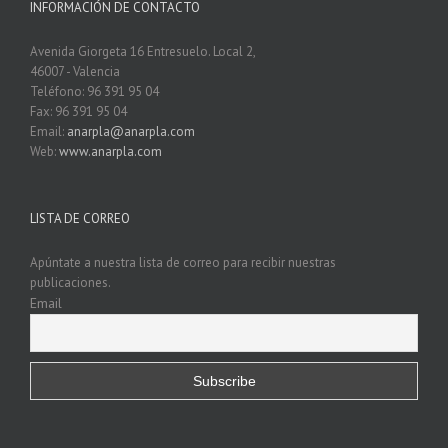
INFORMACIÓN DE CONTACTO
Avenida Giorgeta 16 Entresuelo. Local 2,
46007 - Valencia
Teléfono: 96 391 95 04
Fax: 96 391 95 04
Email:
anarpla@anarpla.com
Web:
www.anarpla.com
LISTA DE CORREO
Apúntate a nuestra lista de correo para recibir nuestras
publicaciones.
Email