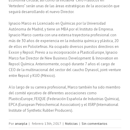
Economía Circular, así como la iniciativa “Cero Plásticos en
Vertedero” serán unas de las áreas estratégicas de la asociación que
seguirá desarrollando el nuevo Director.
Ignacio Marco es Licenciado en Químicas por la Universidad
Autónoma de Madrid, y tiene un MBA por el Instituto de Empresa.
Ignacio Marco cuenta con una extensa trayectoria profesional con
más de 30 años de experiencia en la industria química y plástica, 20
de ellos en Poliolefinas. Ha ocupado diversos puestos directivos en
Exxon y Repsol. Previo a su incorporación a PlasticsEurope, Ignacio
Marco fue Director de New Business Development & Innovation en
Repsol Química. Anteriormente, ocupó durante 7 años el cargo de
CEO de la multinacional del sector del caucho Dynasol, joint-venture
entre Repsol y KUO (México).
A lo largo de su carrera profesional, Marco también ha sido miembro
del comité ejecutivo de diferentes asociaciones como
PlasticsEurope, FEIQUE (Federación Española de Industrias Química),
EPCA (European Petrochemical Association) y el IISRP (International
Institute of Synthetic Rubber Producers).
Por
anarpla
|
febrero 13th, 2017
|
Noticias
|
Sin comentarios