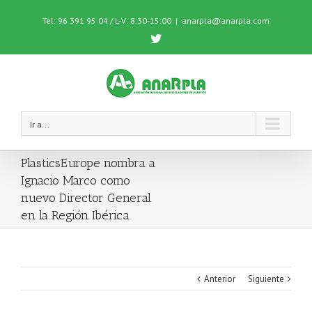
Tel: 96 391 95 04 / L-V: 8:30-15:00
|
anarpla@anarpla.com
Twitter
Ir a...
PlasticsEurope nombra a
Ignacio Marco como
nuevo Director General
en la Región Ibérica
Anterior
Siguiente