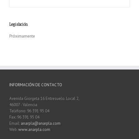
Legislación
Próximamente
INFORMACIÓN DE CONTACTO
Avenida Giorgeta 16 Entresuelo. Local 2,
46007 - Valencia
Teléfono: 96 391 95 04
Fax: 96 391 95 04
Email:
anarpla@anarpla.com
Web:
www.anarpla.com