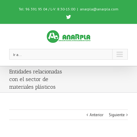
Tel: 96 391 95 04 / L-V: 8:30-15:00
|
anarpla@anarpla.com
Twitter
Ir a...
Entidades relacionadas
con el sector de
materiales plásticos
Anterior
Siguiente