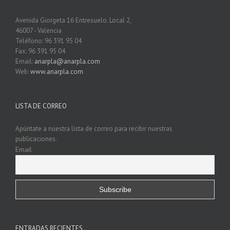
Avenida Giorgeta 16 Entresuelo. Local 2,
46007 - Valencia
Teléfono: 96 391 95 04
Fax: 96 391 95 04
Email:
anarpla@anarpla.com
Web:
www.anarpla.com
LISTA DE CORREO
Apúntate a nuestra lista de correo para recibir nuestras
publicaciones.
Email
ENTRADAS RECIENTES