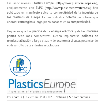
Las asociaciones
Plastics Europe
(
http://www.plasticseurope.es
/),
conjuntamente con
EuPC
(
http://www.plasticsconverters.eu
/) han
publicado un
manifiesto
sobre la
competitividad de la industria de
los plásticos de Europa
. Es una industria
potente
pero tiene que
abordar
estrategias
a largo plazo basadas en la
competitividad
.
Requieren que los
precios
de la
energía eléctrica
y de las
materias
primas
sean más competitivas. Deben implantarse
políticas de
reindustrialización
a largo plazo y de
economía circular
, potenciando
el desarrollo de la industria recicladora.
Por
anarpla
|
diciembre 31st, 2015
|
Noticias
|
Sin comentarios