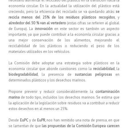
necesario aumentar el reciclado del plástico en la transición hacia la
economía circular. En la actualidad la utilización del plástico está
creciendo, pero la eficiencia del reciclado se va quedando atrás:
se
recicla menos del 25% de los residuos plásticos recogidos
, y
alrededor del 50 % van al vertedero
(estas cifras se refieren al global
de Europa). La
innovación
en este sector es también un aspecto
importante, ya que puede contribuir a la economía circular gracias a
una mejor conservación de los alimentos, mejorando el
reciclabilidad de los plásticos o reduciendo el peso de los
materiales utilizados en los vehículos.
La Comisión debe adoptar una estrategia sobre plásticos en la
economía circular que aborde cuestiones como la
reciclabilidad
, la
biodegradabilidad
, la presencia de
sustancias peligrosas
en
determinados plásticos y los desechos marinos.
Propone prevenir y reducir considerablemente la
contaminación
marina
de todo tipo, incluidos los desechos marinos. Se estima que
la aplicación de la legislación sobre residuos va a contribuir a reducir
estos desechos en al menos un 25%.
Desde
EuPC
y de
EuPR
, nos han remitido una nota de prensa, en que
se lamentan de que
las propuestas de la Comisión Europea carecen