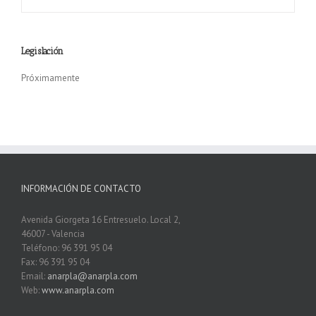
Legislación
Próximamente
INFORMACIÓN DE CONTACTO
Avenida Giorgeta 16 Entresuelo. Local 2,
46007 - Valencia
Teléfono: 96 391 95 04
Fax: 96 391 95 04
Email:
anarpla@anarpla.com
Web:
www.anarpla.com