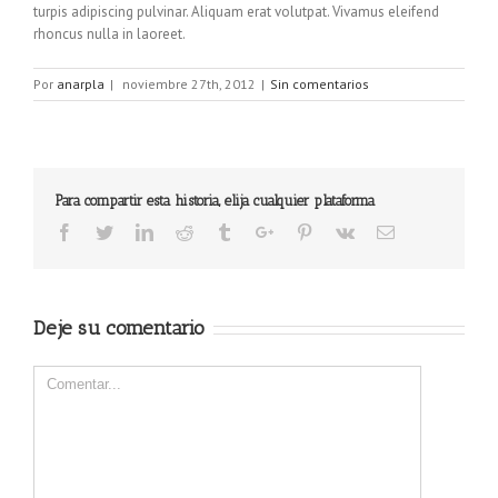
turpis adipiscing pulvinar. Aliquam erat volutpat. Vivamus eleifend
rhoncus nulla in laoreet.
Por
anarpla
|
noviembre 27th, 2012
|
Sin comentarios
Para compartir esta historia, elija cualquier plataforma
Facebook
Twitter
Linkedin
Reddit
Tumblr
Google+
Pinterest
Vk
Email
Deje su comentario
Comentar