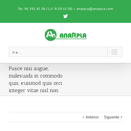
Tel: 96 391 95 04 / L-V: 8:30-15:00
|
anarpla@anarpla.com
Twitter
Ir a...
Fusce nisi augue,
malesuada in commodo
quis, euismod quis orci
integer vitae nisl non.
Anterior
Siguiente