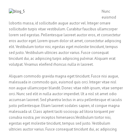
Nunc
euismod
lobortis massa, id sollicitudin augue auctor vel. Integer ornare
sollicitudin turpis vitae vestibulum. Curabitur faucibus ullamcorper
lorem sed egestas. Pellentesque laoreet auctor eros, et consectetur
eros auctor eget. Lorem ipsum dolor sit amet, consectetur adipiscing
elit. Vestibulum tortor nisi, egestas eget molestie tincidunt, tempus
sed justo. Vestibulum ultricies auctor varius. Fusce consequat
tincidunt dui, ac adipiscing turpis adipiscing pulvinar. Aliquam erat
volutpat. Vivamus eleifend rhoncus nulla in laoreet.
Aliquam commodo gravida magna eget tincidunt. Fusce nisi augue,
malesuada in commodo quis, euismod quis orci. Integer vitae nisl
non augue ullamcorper blandit. Donec vitae nibh ipsum, vitae semper
orci. Nunc sed elit in nulla auctor imperdiet. Ut a nisl sit amet odio
accumsan laoreet. Sed pharetra lectus in arcu pellentesque et iaculis
justo pellentesque. Etiam laoreet sodales sapien, id congue magna
malesuada ut. Class aptent taciti sociosqu ad litora torquent per
conubia nostra, per inceptos himenaeos.Vestibulum tortor nisi,
egestas eget molestie tincidunt, tempus sed justo. Vestibulum
ultricies auctor varius. Fusce consequat tincidunt dui, ac adipiscing