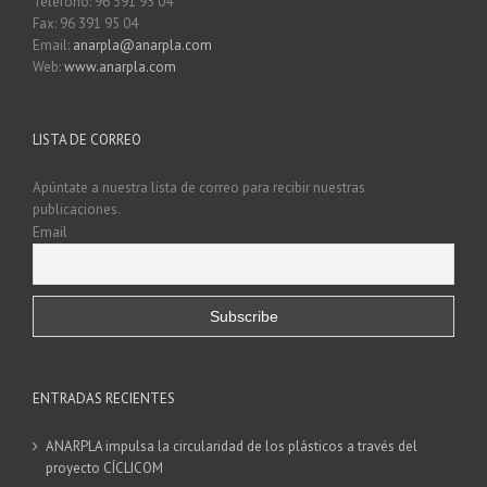
Teléfono: 96 391 95 04
Fax: 96 391 95 04
Email:
anarpla@anarpla.com
Web:
www.anarpla.com
LISTA DE CORREO
Apúntate a nuestra lista de correo para recibir nuestras
publicaciones.
Email
ENTRADAS RECIENTES
ANARPLA impulsa la circularidad de los plásticos a través del
proyecto CÍCLICOM