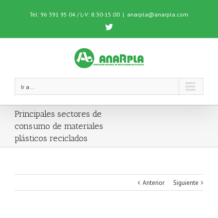
Tel: 96 391 95 04 / L-V: 8:30-15:00
|
anarpla@anarpla.com
Twitter
Ir a...
Principales sectores de
consumo de materiales
plásticos reciclados
Anterior
Siguiente