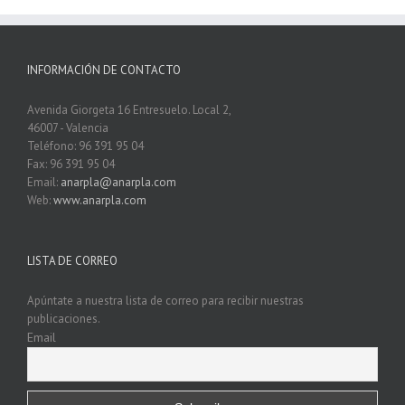
INFORMACIÓN DE CONTACTO
Avenida Giorgeta 16 Entresuelo. Local 2,
46007 - Valencia
Teléfono: 96 391 95 04
Fax: 96 391 95 04
Email:
anarpla@anarpla.com
Web:
www.anarpla.com
LISTA DE CORREO
Apúntate a nuestra lista de correo para recibir nuestras
publicaciones.
Email