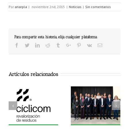
Por
anarpla
|
noviembre 2nd, 2015
|
Noticias
|
Sin comentarios
Para compartir esta historia, elija cualquier plataforma
Facebook
Twitter
Linkedin
Reddit
Tumblr
Google+
Pinterest
Vk
Email
Artículos relacionados
a
Estrategia del Sector del
ANARPLA presenta la
Reciclado de Plásticos
Estrategia 2026–2030
l
2026–2030