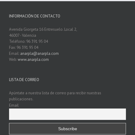
INFORMACIÓN DE CONTACTO
Avenida Giorgeta 16 Entresuelo. Local 2,
46007 - Valencia
Teléfono: 96 391 95 04
Fax: 96 391 95 04
Email:
anarpla@anarpla.com
Web:
www.anarpla.com
LISTA DE CORREO
Apúntate a nuestra lista de correo para recibir nuestras
publicaciones.
Email