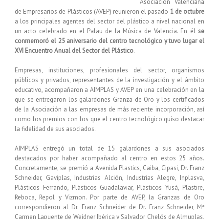
Asociación Valenciana
de Empresarios de Plásticos (AVEP) reunieron el pasado
1 de octubre
a los principales agentes del sector del plástico a nivel nacional en
un acto celebrado en el Palau de la Música de Valencia. En él
se
conmemoró el 25 aniversario del centro tecnológico y tuvo lugar el
XVI Encuentro Anual del Sector del Plástico
.
Empresas, instituciones, profesionales del sector, organismos
públicos y privados, representantes de la investigación y el ámbito
educativo, acompañaron a AIMPLAS y AVEP en una celebración en la
que se entregaron los galardones Granza de Oro y los certificados
de la Asociación a las empresas de más reciente incorporación, así
como los premios con los que el centro tecnológico quiso destacar
la fidelidad de sus asociados.
AIMPLAS entregó un total de 15 galardones a sus asociados
destacados por haber acompañado al centro en estos 25 años.
Concretamente, se premió a Avenida Plastics, Caiba, Cipasi, Dr. Franz
Schneider, Gaviplas, Industrias Alción, Industrias Alegre, Inplasva,
Plásticos Ferrando, Plásticos Guadalaviar, Plásticos Yusá, Plastire,
Reboca, Repol y Vizmon. Por parte de AVEP, la Granzas de Oro
correspondieron al Dr. Franz Schneider de Dr. Franz Schneider, Mª
Carmen Lapuente de Weidner Ibérica y Salvador Chelós de Almuplas,