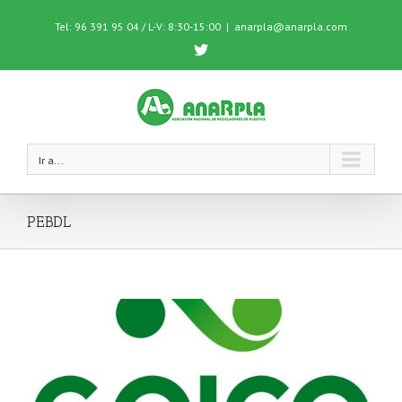
Tel: 96 391 95 04 / L-V: 8:30-15:00
|
anarpla@anarpla.com
Twitter
Ir a...
PEBDL