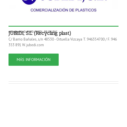
ABS
,
PA
,
PEAD
,
PEBD
,
PEBDL
,
PP
,
PS
,
PVC
JUBEDI, S.L. (Recycling plast)
C/ Barrio Bañales, s/n 48530 - Ortuella Vizcaya T. 946354700 / F. 946
353 891 W. jubedi.com
MÁS INFORMACIÓN