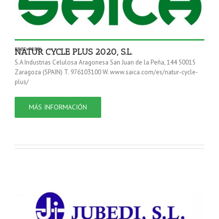
PEBD
,
PEBDL
NATUR CYCLE PLUS 2020, S.L.
S.A Industrias Celulosa Aragonesa San Juan de la Peña, 144 50015
Zaragoza (SPAIN) T. 976103100 W. www.saica.com/es/natur-cycle-
plus/
MÁS INFORMACIÓN