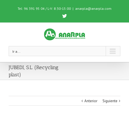
Tel: 96 391 95 04 / L-V: 8:30-15:00
|
anarpla@anarpla.com
Twitter
Ir a...
JUBEDI, S.L. (Recycling
plast)
Anterior
Siguiente