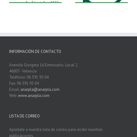
INFORMACIÓN DE CONTACTO
Avenida Giorgeta 16 Entresuelo. Local 2,
46007 - Valencia
Teléfono: 96 391 95 04
Fax: 96 391 95 04
Email:
anarpla@anarpla.com
Web:
www.anarpla.com
LISTA DE CORREO
Apúntate a nuestra lista de correo para recibir nuestras
publicaciones.