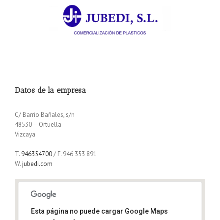
Datos de la empresa
C/ Barrio Bañales, s/n
48530 – Ortuella
Vizcaya
T.
946354700
/ F. 946 353 891
W.
jubedi.com
Esta página no puede cargar Google Maps
c/Barriobañales, s/n 48530 ORTUELLA