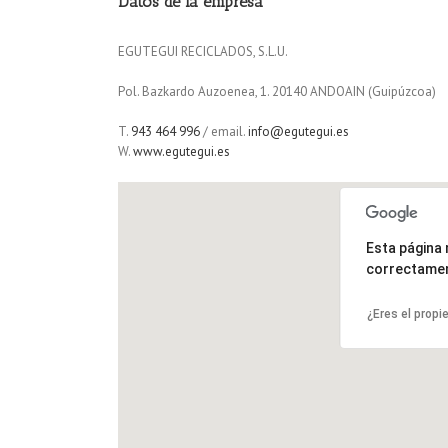
Datos de la empresa
EGUTEGUI RECICLADOS, S.L.U.
Pol. Bazkardo Auzoenea, 1. 20140 ANDOAIN (Guipúzcoa)
T.
943 464 996
/ email.
info@egutegui.es
W.
www.egutegui.es
Esta página
correctame
¿Eres el propi