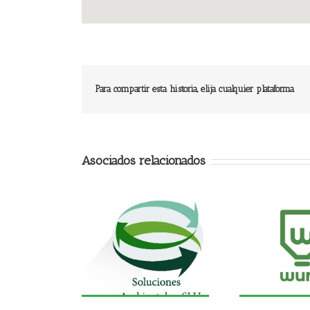
Para compartir esta historia, elija cualquier plataforma
Asociados relacionados
A SOLUCIONES
WURSI S.L.
I
IENTALES, SLU