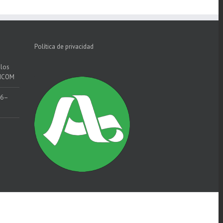
Política de privacidad
 los
LICOM
26–