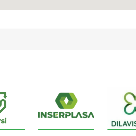
NSERPLASA S.L.
DILAVISHEIRE S.L.
V