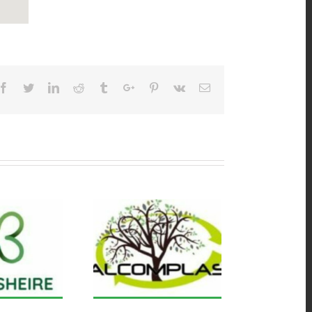
Facebook
Twitter
Linkedin
Reddit
Tumblr
Google+
Pinterest
Vk
Email
ALCOMPALST S.L.