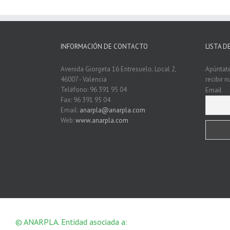
INFORMACIÓN DE CONTACTO
LISTA D
Avenida Giorgeta 16 Entresuelo. Local 2,
Apúntate
46007 - Valencia
recibir 
Teléfono: 96 391 95 04
Email
Fax: 96 391 95 04
Email:
anarpla@anarpla.com
Web:
www.anarpla.com
© ANARPLA. Entidad asociada a: