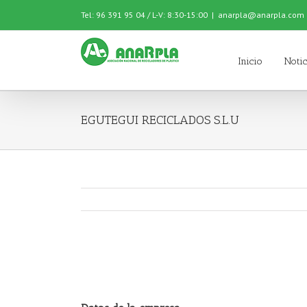
Tel: 96 391 95 04 / L-V: 8:30-15:00
|
anarpla@anarpla.com
Inicio
Notic
EGUTEGUI RECICLADOS S.L.U