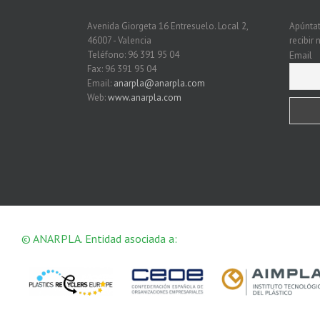
Avenida Giorgeta 16 Entresuelo. Local 2,
Apúntat
46007 - Valencia
recibir
Teléfono: 96 391 95 04
Email
Fax: 96 391 95 04
Email:
anarpla@anarpla.com
Web:
www.anarpla.com
© ANARPLA. Entidad asociada a: