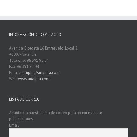
INFORMACIÓN DE CONTACTO
Avenida Giorgeta 16 Entresuelo. Local 2,
46007 - Valencia
Teléfono: 96 391 95 04
Fax: 96 391 95 04
Email:
anarpla@anarpla.com
Web:
www.anarpla.com
LISTA DE CORREO
Apúntate a nuestra lista de correo para recibir nuestras
publicaciones.
Email