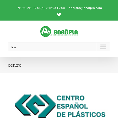
Tel: 96 391 95 04 / L-V: 8:30-15:00
|
anarpla@anarpla.com
Twitter
Ir a...
centro