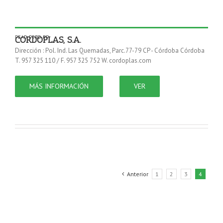
PEAD
,
PEBD
,
PP
CORDOPLAS, S.A.
Dirección : Pol. Ind. Las Quemadas, Parc.77-79 CP - Córdoba Córdoba
T. 957 325 110 / F. 957 325 752 W. cordoplas.com
MÁS INFORMACIÓN
VER
Anterior
1
2
3
4