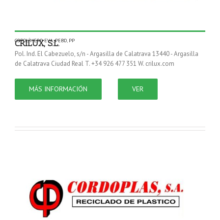
COPOLÍMERO EVA
,
PEBD
,
PP
CRILUX, S.L.
Pol. Ind. El Cabezuelo, s/n - Argasilla de Calatrava 13440 - Argasilla
de Calatrava Ciudad Real T. +34 926 477 351 W. crilux.com
MÁS INFORMACIÓN
VER