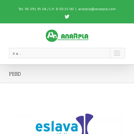
Tel: 96 391 95 04 / L-V: 8:30-15:00
|
anarpla@anarpla.com
Twitter
Ir a...
PEBD