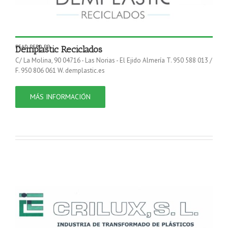
PEAD
,
PEBD
,
PP
Demplastic Reciclados
C/ La Molina, 90 04716 - Las Norias - El Ejido Almería T. 950 588 013 /
F. 950 806 061 W. demplastic.es
MÁS INFORMACIÓN