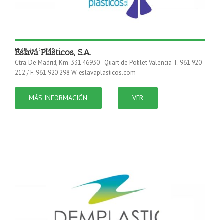
PEAD
,
PEBD
,
PP
,
PS
Eslava Plásticos, S.A.
Ctra. De Madrid, Km. 331 46930 - Quart de Poblet Valencia T. 961 920
212 / F. 961 920 298 W. eslavaplasticos.com
MÁS INFORMACIÓN
VER