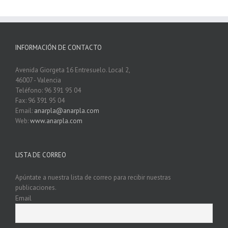
INFORMACIÓN DE CONTACTO
Avenida Giorgeta 16 Entresuelo. Local 2,
46007 - Valencia
Teléfono: 96 391 95 04
Fax: 96 391 95 04
Email:
anarpla@anarpla.com
Web:
www.anarpla.com
LISTA DE CORREO
Apúntate a nuestra lista de correo para recibir nuestras
publicaciones.
Email