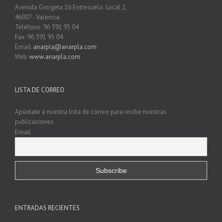
Avenida Giorgeta 16 Entresuelo. Local 2,
46007 - Valencia
Teléfono: 96 391 95 04
Fax: 96 391 95 04
Email:
anarpla@anarpla.com
Web:
www.anarpla.com
LISTA DE CORREO
Apúntate a nuestra lista de correo para recibir nuestras
publicaciones.
Email
ENTRADAS RECIENTES